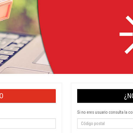
IO
¿N
Si no eres usuario consulta la c